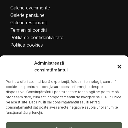
Galerie evenimente
Galerie pensiune
Galerie restaurant
Termeni si conditii
Politia de confidentialitate
Politica cookies
Administrează
Contact
consimțământul
Pentru a oferi cea mai bună experiență, folosim tehnologii, cum ar fi
Str. Frasinului 135, sat Văleni-Stânișoara, com.
cookie-uri, pentru a stoca și/sau accesa informațiile despre
Mălini, jud. Suceava
dispozitive. Consimțământul pentru aceste tehnologii ne permite să
procesăm date, cum ar fi comportamentul de navigare sau ID-uri unice
contact@lafiluta.ro
pe acest site. Dacă nu îți dai consimțământul sau îți retragi
consimțământul dat poate avea afecte negative asupra unor anumite
0744769240
funcționalități și funcții.
DIRECTII