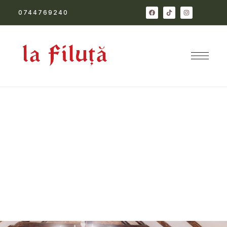
0744769240
Galerie
restautant
Restaurantul La Filuța este mai mult decât
un simplu loc de luat masa – este o
întoarcere la rădăcini, la simplitatea și
frumusețea traiului românesc de altădată.